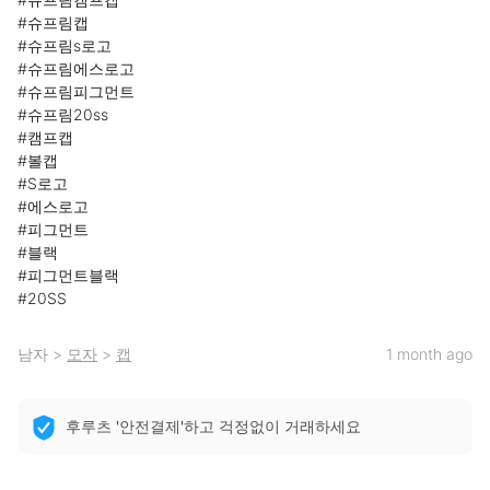
#슈프림캡

#슈프림s로고

#슈프림에스로고

#슈프림피그먼트

#슈프림20ss

#캠프캡

#볼캡

#S로고

#에스로고

#피그먼트

#블랙

#피그먼트블랙

#20SS
남자
>
모자
>
캡
1 month ago
후루츠 '안전결제'하고 걱정없이 거래하세요