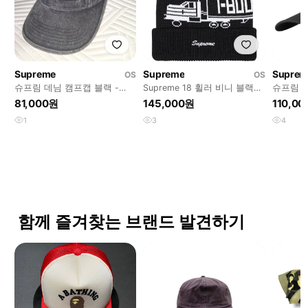
Supreme
Supreme
Suprem
OS
OS
슈프림 데님 캠프캡 블랙 -
Supreme 18 휠러 비니 블랙
슈프림 
24SS
23FW
- 22FW
81,000원
145,000원
110,0
1
3
4
함께 즐겨찾는 브랜드 발견하기