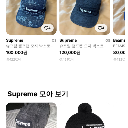
4
4
Supreme
Supreme
Beams
OS
OS
슈프림 캠프캡 모자 박스로고
슈프림 캠프캡 모자 박스로고
BEAMS 
레이저드 인디고 데님
100달러 워시드 블랙
패널 볼캡
100,000원
120,000원
80,00
122
4
131
4
132
5
Supreme 모아 보기