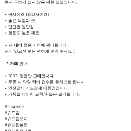
현재 구하기 쉽지 않은 귀한 모델입니다.

• 원사이즈 (프리사이즈)

• 좋은 색감과 핏

• 탄탄한 원단감

• 활용도 높은 제품

시세 대비 좋은 가격에 판매합니다.

관심 있으신 분은 편하게 문의 주세요 :)

📍 거래 안내

• 100% 정품만 판매합니다.

• 주문 시 당일 택배 접수를 원칙으로 합니다.

• 안전결제·카드결제 대환영입니다.

• 가품을 제외한 교환/환불은 불가합니다.

#supreme

#슈프림

#슈프림모자

#슈프림볼캡

#슈프림캠프캡
