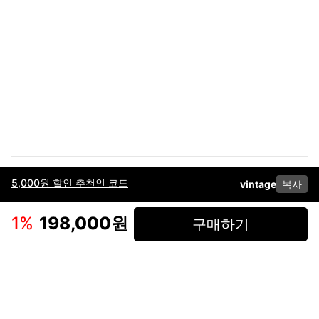
5,000원 할인 추천인 코드
vintage
복사
이용약관
고객센터
판매
개인정보 처리방침
사업자 정보
다운로드
인스타그램
페이스북
1
%
198,000원
구매하기
(주)후루츠패밀리컴퍼니 · 대표이사 이재범 / 소재지: 서울특별시 용산구 한강대
로 328, 201호 / 사업자 등록번호: 755-86-01442
사업자 정보확인
통신판매업
신고: 2019-서울용산-0723 호 / 고객센터: 070-4466-3377 / 고객센터 문의는
후루츠 앱 다운로드 후 문의가능합니다 /
support@fruitsfamily.com
Copyright © FruitsFamily Company Inc. All right reserved