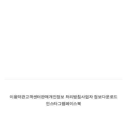
이용약관
고객센터
판매
개인정보 처리방침
사업자 정보
다운로드
인스타그램
페이스북
(주)후루츠패밀리컴퍼니 · 대표이사 이재범 / 소재지: 서울특별시 용산구 한강대
로 328, 201호 / 사업자 등록번호: 755-86-01442
사업자 정보확인
통신판매업