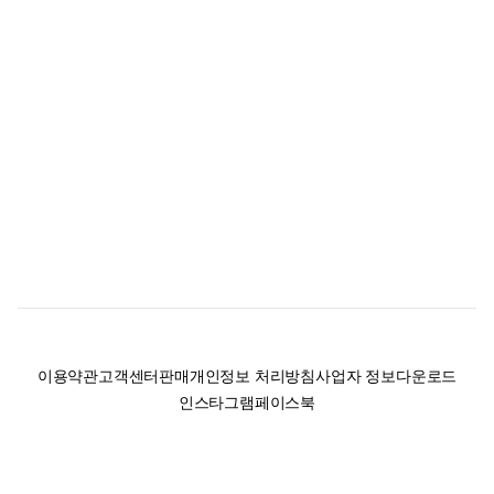
이용약관
고객센터
판매
개인정보 처리방침
사업자 정보
다운로드
인스타그램
페이스북
(주)후루츠패밀리컴퍼니 · 대표이사 이재범 / 소재지: 서울특별시 용산구 한강대
로 328, 201호 / 사업자 등록번호: 755-86-01442
사업자 정보확인
통신판매업