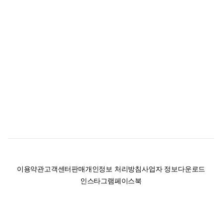
이용약관
고객센터
판매
개인정보 처리방침
사업자 정보
다운로드
인스타그램
페이스북
(주)후루츠패밀리컴퍼니 · 대표이사 이재범 / 소재지: 서울특별시 용산구 한강대
로 328, 201호 / 사업자 등록번호: 755-86-01442
사업자 정보확인
통신판매업