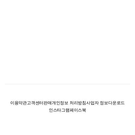
이용약관
고객센터
판매
개인정보 처리방침
사업자 정보
다운로드
인스타그램
페이스북
(주)후루츠패밀리컴퍼니 · 대표이사 이재범 / 소재지: 서울특별시 용산구 한강대
로 328, 201호 / 사업자 등록번호: 755-86-01442
사업자 정보확인
통신판매업