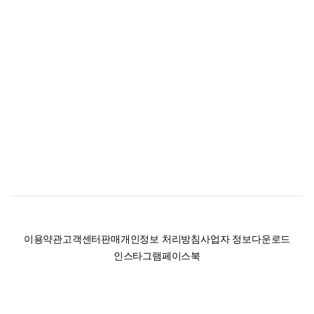
이용약관
고객센터
판매
개인정보 처리방침
사업자 정보
다운로드
인스타그램
페이스북
(주)후루츠패밀리컴퍼니 · 대표이사 이재범 / 소재지: 서울특별시 용산구 한강대
로 328, 201호 / 사업자 등록번호: 755-86-01442
사업자 정보확인
통신판매업