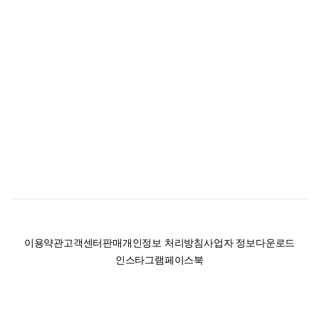
이용약관
고객센터
판매
개인정보 처리방침
사업자 정보
다운로드
인스타그램
페이스북
(주)후루츠패밀리컴퍼니 · 대표이사 이재범 / 소재지: 서울특별시 용산구 한강대
로 328, 201호 / 사업자 등록번호: 755-86-01442
사업자 정보확인
통신판매업