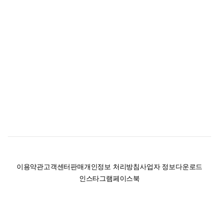
이용약관
고객센터
판매
개인정보 처리방침
사업자 정보
다운로드
인스타그램
페이스북
(주)후루츠패밀리컴퍼니 · 대표이사 이재범 / 소재지: 서울특별시 용산구 한강대
로 328, 201호 / 사업자 등록번호: 755-86-01442
사업자 정보확인
통신판매업