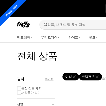
Production
상품, 브랜드 및 유저 검색
맨즈웨어
우먼즈웨어
라이프
굿즈
전체 상품
여성
트랙팬츠
초
필터
초기화
품절 상품 제외
새상품만 보기
성별