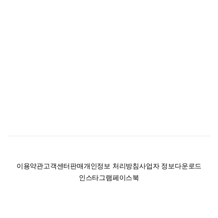
이용약관
고객센터
판매
개인정보 처리방침
사업자 정보
다운로드
인스타그램
페이스북
(주)후루츠패밀리컴퍼니 · 대표이사 이재범 / 소재지: 서울특별시 용산구 한강대
로 328, 201호 / 사업자 등록번호: 755-86-01442
사업자 정보확인
통신판매업