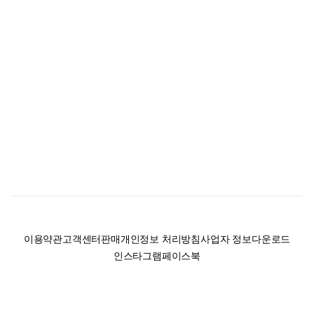
이용약관
고객센터
판매
개인정보 처리방침
사업자 정보
다운로드
인스타그램
페이스북
(주)후루츠패밀리컴퍼니 · 대표이사 이재범 / 소재지: 서울특별시 용산구 한강대
로 328, 201호 / 사업자 등록번호: 755-86-01442
사업자 정보확인
통신판매업