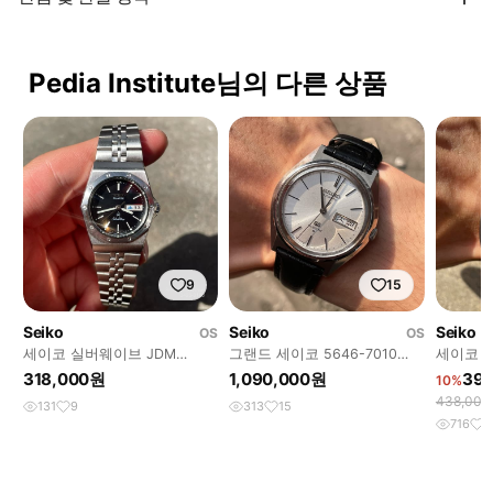
Pedia Institute님의 다른 상품
9
15
Seiko
Seiko
Seiko
OS
OS
세이코 실버웨이브 JDM
그랜드 세이코 5646-7010
세이코 
3423-0180 빈티지 시계
JDM 빈티지 시계
버 6119-
318,000원
1,090,000원
39
10%
438,00
131
9
313
15
716
5