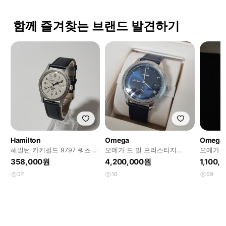
함께 즐겨찾는 브랜드 발견하기
Hamilton
Omega
Omega
해밀턴 카키필드 9797 쿼츠 흰
오메가 드 빌 프리스티지
오메가 
판 시계
41mm 풀박스 (2023년식)
지 시계
358,000원
4,200,000원
1,100,
37
16
59