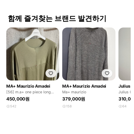
함께 즐겨찾는 브랜드 발견하기
MA+ Maurizio Amadei
MA+ Maurizio Amadei
Julius
[56] m.a+ one piece long
Ma+ maurizio
Julius
sleeve stone
브
450,000원
379,000원
310,0
542
158
64