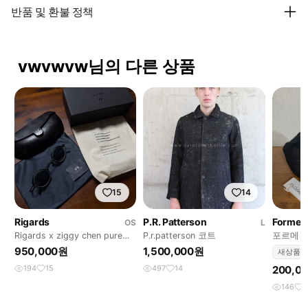
반품 및 환불 정책
vwvwvw님의 다른 상품
15
14
Rigards
P.R. Patterson
Forme D
OS
L
Rigards x ziggy chen pure
P.r.patterson 코트
포르메 
titanium
950,000원
1,500,000원
새상품
194
15
497
14
200,0
146
1