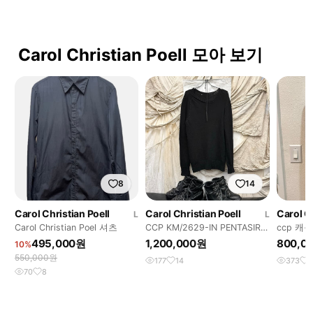
Carol Christian Poell 모아 보기
8
14
Carol Christian Poell
Carol Christian Poell
Carol Ch
L
L
Carol Christian Poel 셔츠
CCP KM/2629-IN PENTASIR
ccp 캐
니트
츠 46 착
495,000원
1,200,000원
800,0
10%
550,000원
177
14
373
1
70
8