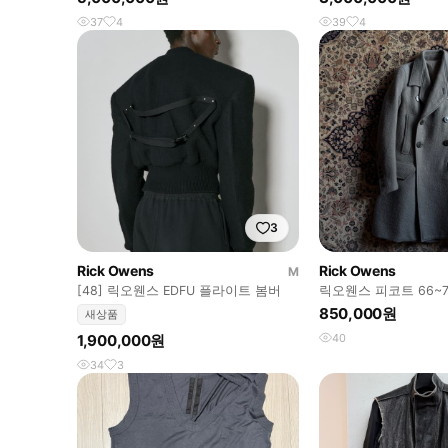
37
4
39
4
3
Rick Owens
Rick Owens
M
[48] 릭오웬스 EDFU 플라이트 봄버
릭오웬스 피코트 66~7
850,000원
새상품
1,900,000원
40
34
3