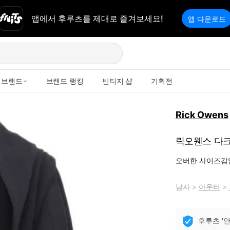
앱에서 후루츠를 제대로 즐겨보세요!
앱 다운로드
브랜드
브랜드 랭킹
빈티지 샵
기획전
Rick Owens
릭오웬스 다크쉐
오버한 사이즈감입
남자
>
아우터
>
후루츠 '