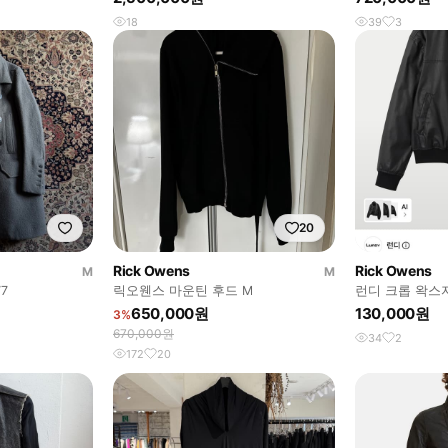
18
39
3
20
Rick Owens
Rick Owens
M
M
7
릭오웬스 마운틴 후드 M
런디 크롭 왁스
650,000원
130,000원
3%
670,000원
34
2
172
20