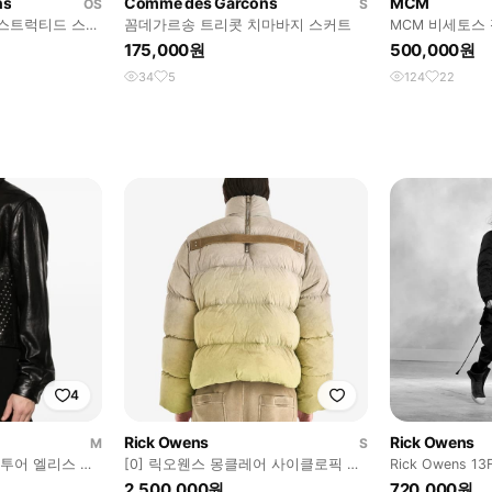
ns
Comme des Garcons
MCM
OS
S
스트럭티드 스트
꼼데가르송 트리콧 치마바지 스커트
MCM 비세토스
비비안웨스트우드
175,000원
500,000원
34
5
124
22
4
Rick Owens
Rick Owens
M
S
 투어 엘리스 자
[0] 릭오웬스 몽클레어 사이클로픽 패
Rick Owens 
딩
몰리노 덕 다운
2,500,000원
720,000원