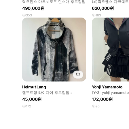
릭오웬스 다크쉐도우 민소매 후드집업
(xl)릭오웬스 다크쉐
집업
490,000원
620,000원
353
183
Helmut Lang
Yohji Yamamoto
헬무트랭 타이다이 후드집업 s
[Y-3] yohji yamamoto
45,000원
172,000원
172
90