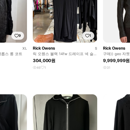
9
1
Rick Owens
Rick Owens
XL
S
클롭스 롱 코트
릭 오웬스 블랙 14fw 드레이프 넥 슬리
구매)) geo 
브리스 베스트
304,000원
9,999,999원
46
1
31