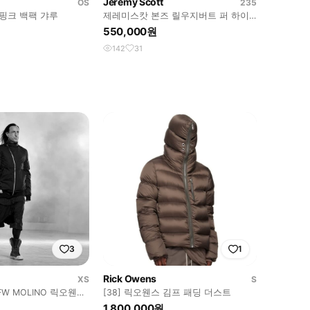
Jeremy Scott
OS
235
 핑크 백팩 갸루
제레미스캇 본즈 릴우지버트 퍼 하이
탑 38
550,000원
142
31
3
1
Rick Owens
XS
S
13FW MOLINO 릭오웬스
[38] 릭오웬스 김프 패딩 더스트
 패딩
1,800,000원