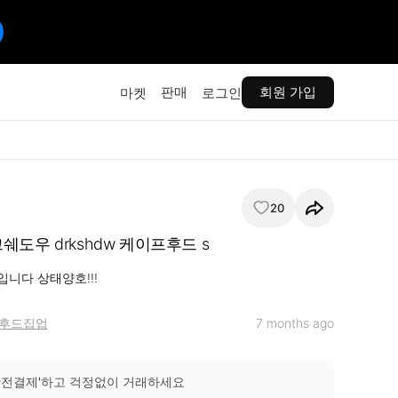
판매
회원 가입
마켓
로그인
20
도우 drkshdw 케이프후드 s
니다 상태양호!!!
후드집업
7 months ago
안전결제'하고 걱정없이 거래하세요