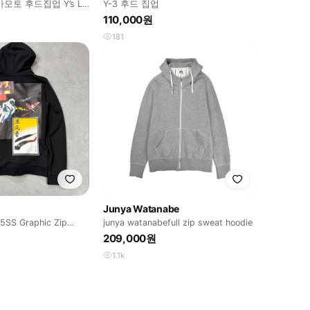
모토 후드집업 Y’s L
Y-3 후드 집업
110,000원
181
Junya Watanabe
5SS Graphic Zip
junya watanabefull zip sweat hoodie
209,000원
1.1k