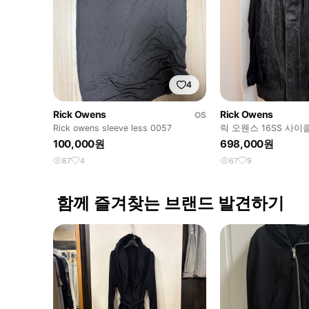
4
Rick Owens
Rick Owens
OS
Rick owens sleeve less 0057
릭 오웬스 16SS 사이
100,000원
698,000원
87
4
67
9
함께 즐겨찾는 브랜드 발견하기