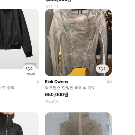
12
1
2
2
Rick Owens
2
OS
자켓 블랙
릭오웬스 한정판 하이넥 자켓
650,000원
53
2