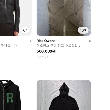
3
Rick Owens
L
S
자켓 구매합니다
릭오웬스 구형 김프 후드집업 s
500,000원
56
3