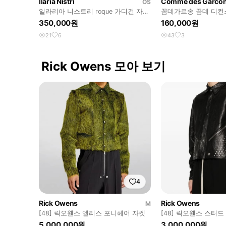
Ilaria Nistri
Comme des Garco
OS
일라리아 니스트리 roque 가디건 자켓
꼼데가르송 꼼데 디컨
아티잔
라이프 가디건 자켓 
350,000원
160,000원
ㅐㅐ
21
6
43
3
Rick Owens 모아 보기
4
Rick Owens
Rick Owens
M
[48] 릭오웬스 엘리스 포니헤어 자켓
[48] 릭오웬스 스터드
켓
5,000,000원
3,000,000원