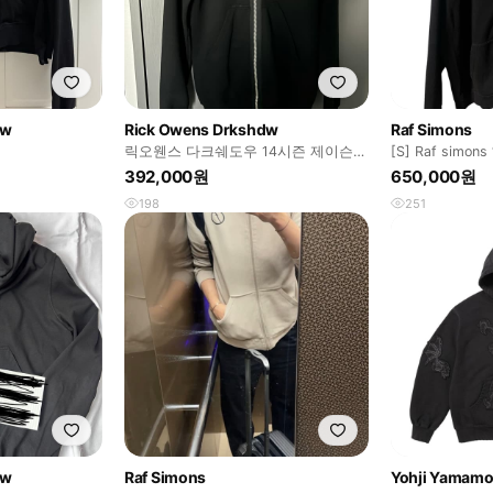
dw
Rick Owens Drkshdw
Raf Simons
업
릭오웬스 다크쉐도우 14시즌 제이슨
[S] Raf simo
집후디
집업 블랙
392,000원
650,000원
198
251
dw
Raf Simons
Yohji Yamamo