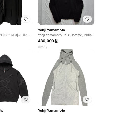
Yohji Yamamoto
ns “LOVE” 데미지 후드
Yohji Yamamoto Pour Homme, 2005
430,000원
2.3k
to
Yohji Yamamoto