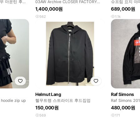
도우 마운틴 후드
03AW Archive CLOSER FACTORY
슈프림 요지 야마
RECORDS
사이즈
1,400,000원
689,000원
562
1.1k
Helmut Lang
Raf Simons
 hoodie zip up
헬무트랭 스트라이프 후드집업
Raf Simons 201
Hoodie
150,000원
480,000원
569
171