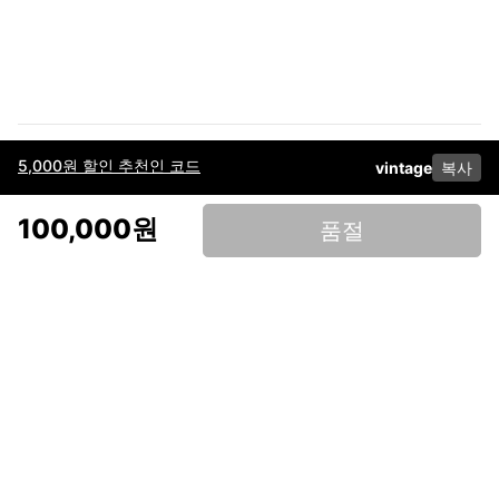
5,000원 할인 추천인 코드
vintage
복사
이용약관
고객센터
판매
개인정보 처리방침
사업자 정보
다운로드
인스타그램
페이스북
100,000원
품절
(주)후루츠패밀리컴퍼니 · 대표이사 이재범 / 소재지: 서울특별시 용산구 한강대
로 328, 201호 / 사업자 등록번호: 755-86-01442
사업자 정보확인
통신판매업
신고: 2019-서울용산-0723 호 / 고객센터: 070-4466-3377 / 고객센터 문의는
후루츠 앱 다운로드 후 문의가능합니다 /
support@fruitsfamily.com
Copyright © FruitsFamily Company Inc. All right reserved
후루츠패밀리(주)는 통신판매중개자로서 거래 당사자가 아닙니다. 상품, 상품정
보, 거래에 관한 의무와 책임은 각 판매자에게 있으며, 후루츠패밀리(주)는 원칙
적으로 판매 회원과 구매 회원 간의 거래에 대하여 책임을 지지 않습니다. 다만,
후루츠패밀리에서 직접 판매하는 상품에 대한 책임은 후루츠패밀리(주)에 있습
니다.