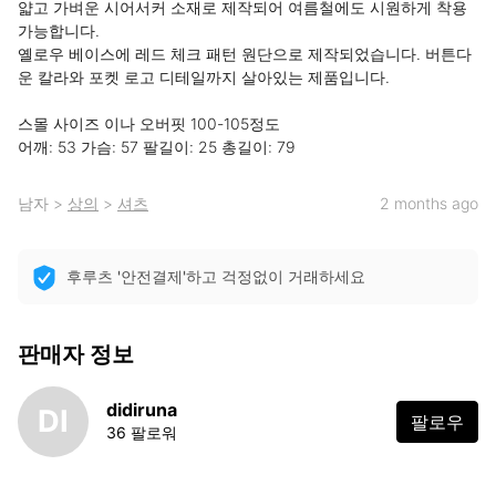
얇고 가벼운 시어서커 소재로 제작되어 여름철에도 시원하게 착용 
가능합니다.

옐로우 베이스에 레드 체크 패턴 원단으로 제작되었습니다. 버튼다
운 칼라와 포켓 로고 디테일까지 살아있는 제품입니다.

스몰 사이즈 이나 오버핏 100-105정도

어깨: 53 가슴: 57 팔길이: 25 총길이: 79
남자
>
상의
>
셔츠
2 months ago
후루츠 '안전결제'하고 걱정없이 거래하세요
판매자 정보
didiruna
DI
팔로우
36 팔로워