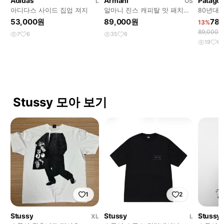
Adidas
Armani
Patagon
L
OS
아디다스 사이드 집업 져지
알마니 진스 캐피탈 맛 패치워
80년대
크 워크셔츠
츠
53,000원
89,000원
78
13%
89,000
7
6
35
6
19
6
Stussy 모아 보기
1
2
Stussy
Stussy
Stussy
XL
L