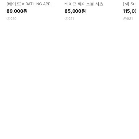
[베이프]A BATHING APE
베이프 베이스볼 셔츠
[M] Sup
CHECK SHIRT
Denim Sh
89,000원
85,000원
115,0
210
211
931