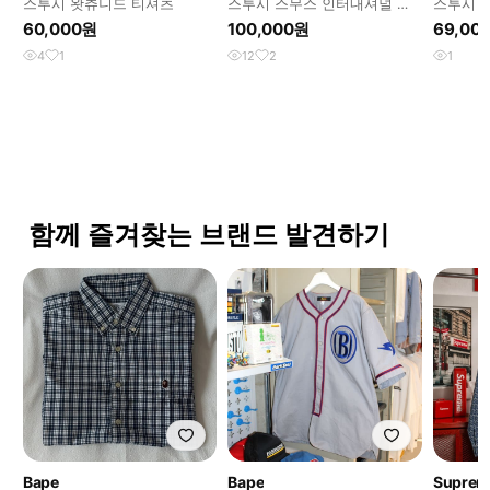
스투시 왓츄니드 티셔츠
스투시 스무스 인터내셔널 티
스투시 
셔츠 블랙
투맨 그
60,000원
100,000원
69,00
4
1
12
2
1
함께 즐겨찾는 브랜드 발견하기
Bape
Bape
Suprem