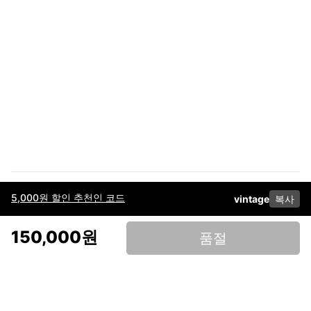
5,000원 할인 추천인 코드
vintage
복사
이용약관
고객센터
판매
개인정보 처리방침
사업자 정보
다운로드
인스타그램
페이스북
150,000원
품절
(주)후루츠패밀리컴퍼니 · 대표이사 이재범 / 소재지: 서울특별시 용산구 한강대
로 328, 201호 / 사업자 등록번호: 755-86-01442
사업자 정보확인
통신판매업
신고: 2019-서울용산-0723 호 / 고객센터: 070-4466-3377 / 고객센터 문의는
후루츠 앱 다운로드 후 문의가능합니다 /
support@fruitsfamily.com