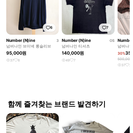
6
7
Number (N)ine
Number (N)ine
Number
3
OS
넘버나인 브이넥 롱슬리브
넘버나인 티셔츠
넘버나인
95,000원
140,000원
35
30%
500,00
37
6
49
7
37
2
함께 즐겨찾는 브랜드 발견하기