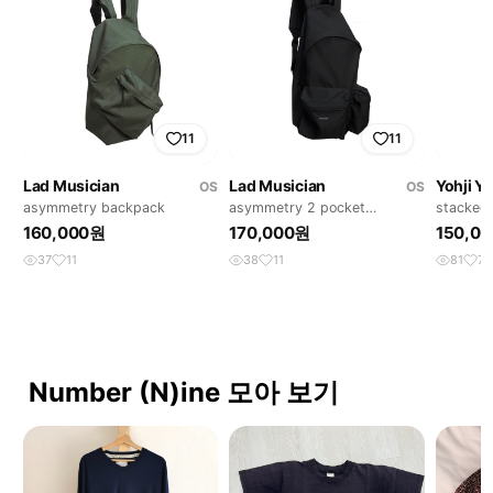
11
11
Lad Musician
Lad Musician
Yohji 
OS
OS
asymmetry backpack
asymmetry 2 pocket
stacked 
backpack
160,000원
170,000원
150,0
37
11
38
11
81
7
Number (N)ine 모아 보기