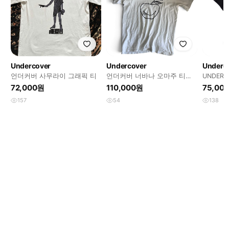
Undercover
Undercover
Underc
언더커버 사무라이 그래픽 티
언더커버 너바나 오마주 티셔
UNDERCO
츠
Sense T
72,000원
110,000원
75,00
157
54
138