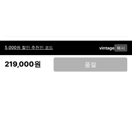
5,000원 할인 추천인 코드
vintage
복사
이용약관
고객센터
판매
개인정보 처리방침
사업자 정보
다운로드
인스타그램
페이스북
219,000원
품절
(주)후루츠패밀리컴퍼니 · 대표이사 이재범 / 소재지: 서울특별시 용산구 한강대
로 328, 201호 / 사업자 등록번호: 755-86-01442
사업자 정보확인
통신판매업
신고: 2019-서울용산-0723 호 / 고객센터: 070-4466-3377 / 고객센터 문의는
후루츠 앱 다운로드 후 문의가능합니다 /
support@fruitsfamily.com
Copyright © FruitsFamily Company Inc. All right reserved
후루츠패밀리(주)는 통신판매중개자로서 거래 당사자가 아닙니다. 상품, 상품정
보, 거래에 관한 의무와 책임은 각 판매자에게 있으며, 후루츠패밀리(주)는 원칙
적으로 판매 회원과 구매 회원 간의 거래에 대하여 책임을 지지 않습니다. 다만,
후루츠패밀리에서 직접 판매하는 상품에 대한 책임은 후루츠패밀리(주)에 있습