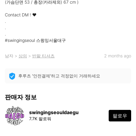
(가슴단면 53 / 총장(카라제외) 67 cm ) 

Contact DM ! ❤️

.

.

.

#swingingseoul 스윙잉서울대구
남자
>
상의
>
반팔 티셔츠
2 months ago
후루츠 '안전결제'하고 걱정없이 거래하세요
판매자 정보
swingingseouldaegu
팔로우
7.7K 팔로워