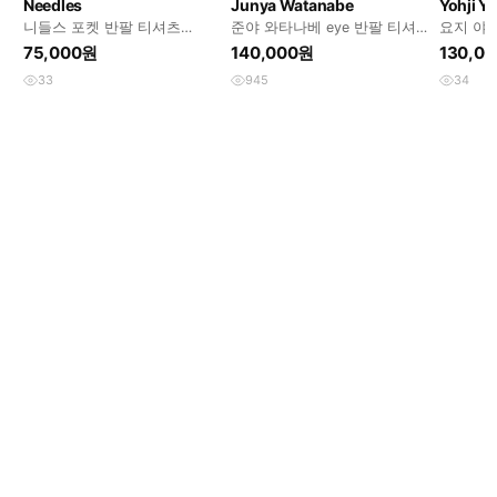
Needles
Junya Watanabe
Yohji 
니들스 포켓 반팔 티셔츠
준야 와타나베 eye 반팔 티셔
요지 야마
SX450 ( M 사이즈)
츠
75,000원
140,000원
130,0
33
945
34