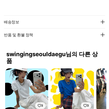
배송정보
반품 및 환불 정책
swingingseouldaegu님의 다른 상
품
3
3