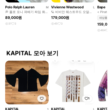
Polo Ralph Lauren
Vivienne Westwood
Bape
M
L
💭 폴로 포니 꽈배기 짜임 화이
🪐 비비안 웨스트우드 오알비
< Pirate
트 반팔 니트 💭
반팔 니트 탑 🪐
shirt >
89,000원
179,000원
새상품
31
3
45
3
159,0
464
KAPITAL 모아 보기
1
KAPITAL
KAPITAL
KAPITA
1
L