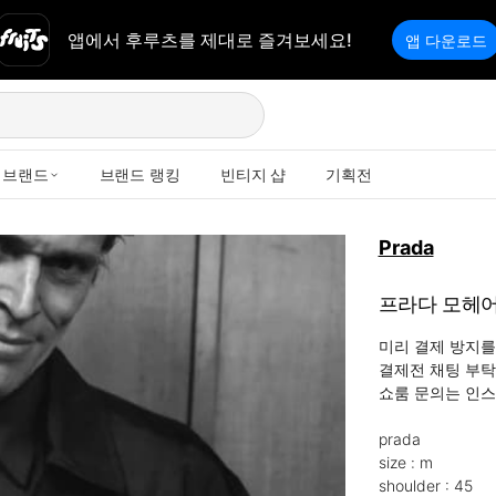
앱에서 후루츠를 제대로 즐겨보세요!
앱 다운로드
브랜드
브랜드 랭킹
빈티지 샵
기획전
Prada
프라다 모헤어
미리 결제 방지를
결제전 채팅 부탁
쇼룸 문의는 인스타
prada

size : m

shoulder : 45
