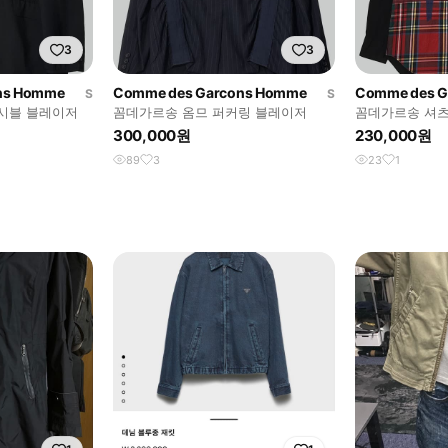
3
3
ns Homme
Comme des Garcons Homme
Comme des Ga
S
S
시블 블레이저
꼼데가르송 옴므 퍼커링 블레이저
꼼데가르송 셔츠
300,000원
230,000원
89
3
23
1