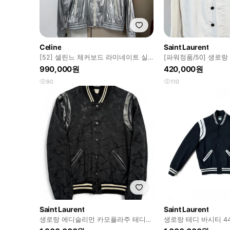
Celine
Saint Laurent
[52] 셀린느 체커보드 라미네이트 실
[파워정품/50] 생로
버블록 오버 자켓
켓
990,000원
420,000원
90
110
Saint Laurent
Saint Laurent
생로랑 에디슬리먼 카모플라주 테디
생로랑 테디 바시티 44 
바시티 48