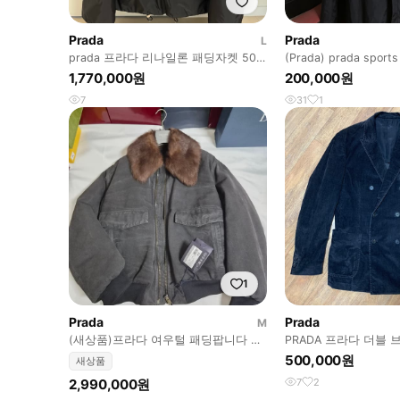
Prada
Prada
L
prada 프라다 리나일론 패딩자켓 50
(Prada) prada sp
(sgn955)
블랙 롱 레인 코트
1,770,000원
200,000원
7
31
1
1
Prada
Prada
M
(새상품)프라다 여우털 패딩팝니다 프
PRADA 프라다 더블
라다자켓 프라다가죽자켓
(쿄듀로이)
500,000원
새상품
2,990,000원
7
2