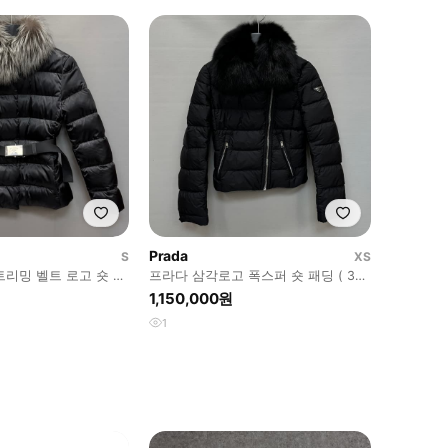
Prada
S
XS
트리밍 벨트 로고 숏 패
프라다 삼각로고 폭스퍼 숏 패딩 ( 33
)
1,150,000원
1