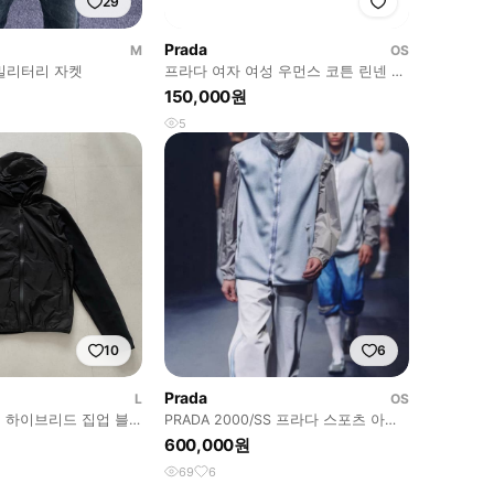
29
Prada
M
OS
밀리터리 자켓
프라다 여자 여성 우먼스 코튼 린넨 자
켓
150,000원
5
10
6
Prada
L
OS
21 하이브리드 집업 블
PRADA 2000/SS 프라다 스포츠 아카
이브 디테쳐블 재킷
600,000원
69
6