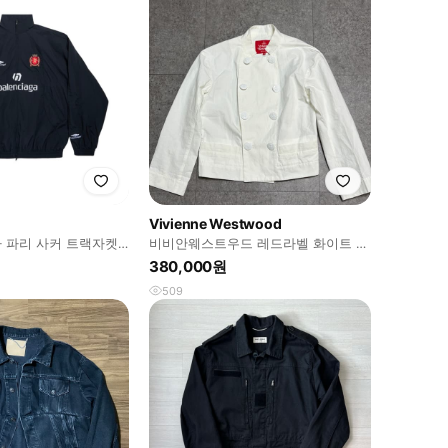
Vivienne Westwood
가 파리 사커 트랙자켓
비비안웨스트우드 레드라벨 화이트 자
켓
380,000원
509