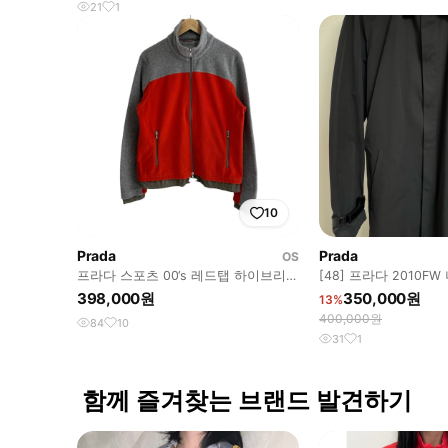
21
1
10
Prada
Prada
OS
프라다 스포츠 00‘s 레드탭 하이브리드
[48] 프라다 2010F
플리스 자켓
코트
398,000원
350,000원
13%
400,000원
84
10
31
1
함께 즐겨찾는 브랜드 발견하기