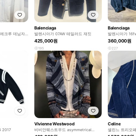
Balenciaga
Balenciaga
랑 에크루 데님자
발렌시아가 07AW 테일러드 재킷
발렌시아가 16fw 스윙 데님 트러커
켓
425,000원
360,000원
195
227
Vivienne Westwood
Celine
2017
비비안웨스트우드 asymmetrical
셀린느 트리오페
summer 버튼 가디건
업