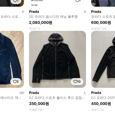
1
1
Prada
Prada
S
S
orts 프라다 스포츠
[S] 프라다 옵시디언 데님 블루종
프라다 스포츠 
2,080,000원
600,000원
15
1
413
29
2
10
Prada
Prada
OS
L
 브레스티드 재킷
[L] 프라다 스포츠 플리스 후드 집업
[L] 프라다 20
자켓 블랙
루종 블랙
350,000원
450,000원
96
10
61
10