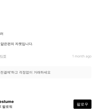
러

0 얇은편의 자켓입니다.
자켓
1 month ago
안전결제'하고 걱정없이 거래하세요
oestume
팔로우
4K 팔로워