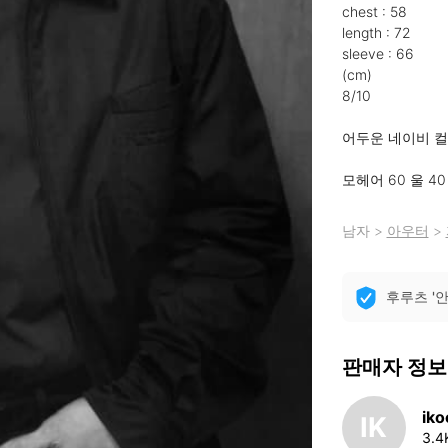
chest : 58

length : 72

sleeve : 66

(cm)

8/10

어두운 네이비 컬
모헤어 60 울 4
남자
>
아우터
>
후루츠 '
판매자 정보
ik
IK
3.