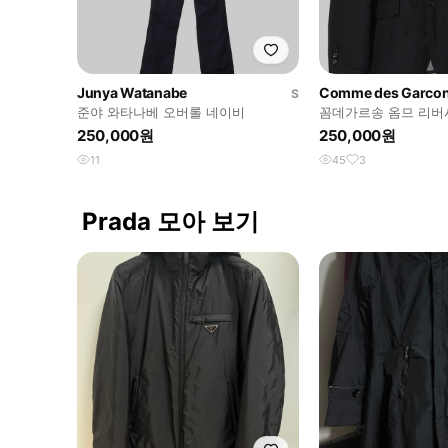
Junya Watanabe
Comme des Garco
S
준야 와타나베 오버롤 네이비
꼼데가르송 옴므 리버
250,000원
250,000원
11
45
3
Prada 모아 보기