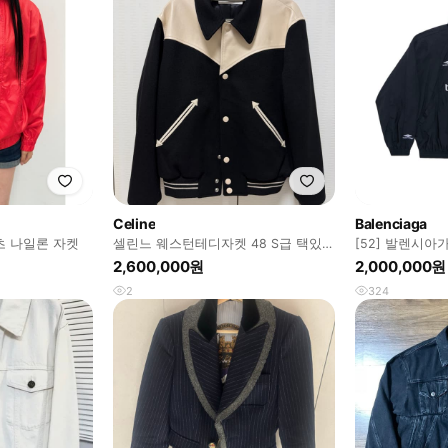
Celine
Balenciaga
츠 나일론 자켓
셀린느 웨스턴테디자켓 48 S급 택있음
[52] 발렌시아
(1회시착)
블랙
2,600,000원
2,000,000원
2
324