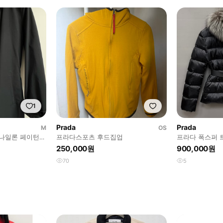
1
Prada
Prada
M
OS
W 나일론 페이턴트
프라다스포츠 후드집업
프라다 폭스퍼 
딩 (33 44)
250,000원
900,000원
70
5