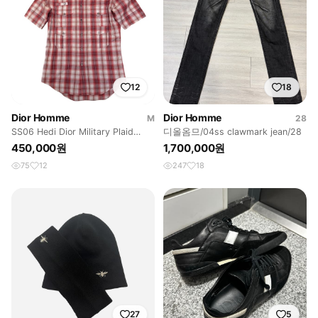
12
18
Dior Homme
Dior Homme
M
28
SS06 Hedi Dior Military Plaid
디올옴므/04ss clawmark jean/28
shirts
450,000원
1,700,000원
75
12
247
18
27
5