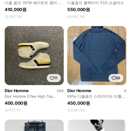
디올 옴므 15FW 페이턴트 콤비 로
디올옴므 블랙타이 51/S 선글라스
우탑 스니커즈 블랙 41.5
410,000원
550,000원
210
24
519
54
11
20
Dior Homme
Dior Homme
265
S
Dior Homme 07aw High Top
06fw 디올옴므 스트라이프 터틀넥
Sneakers
S
400,000원
450,000원
117
11
234
20