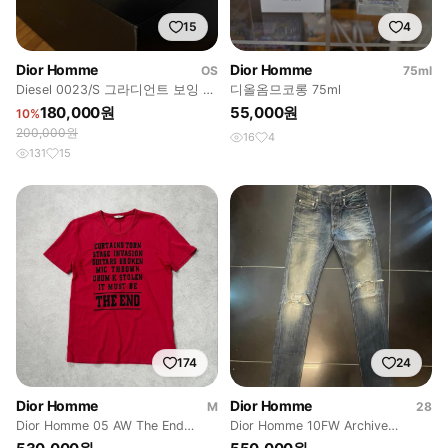
15
4
Dior Homme
Dior Homme
OS
75ml
Diesel 0023/S 그라디언트 보잉 선
디올옴므코롱 75ml
글라스 실버
180,000원
55,000원
10%
200,000원
16
4
131
15
174
24
Dior Homme
Dior Homme
M
28
Dior Homme 05 AW The End
Dior Homme 10FW Archive
Graphic T-Shirt
Distressed Denim