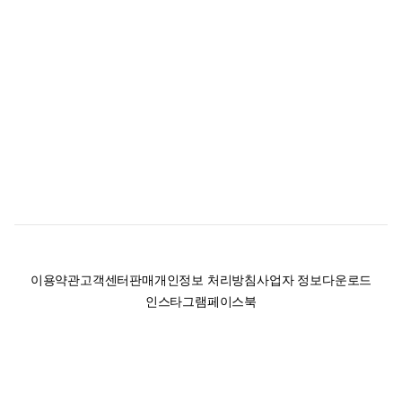
이용약관
고객센터
판매
개인정보 처리방침
사업자 정보
다운로드
인스타그램
페이스북
(주)후루츠패밀리컴퍼니 · 대표이사 이재범 / 소재지: 서울특별시 용산구 한강대
로 328, 201호 / 사업자 등록번호: 755-86-01442
사업자 정보확인
통신판매업
신고: 2019-서울용산-0723 호 / 고객센터: 070-4466-3377 / 고객센터 문의는
후루츠 앱 다운로드 후 문의가능합니다 /
support@fruitsfamily.com