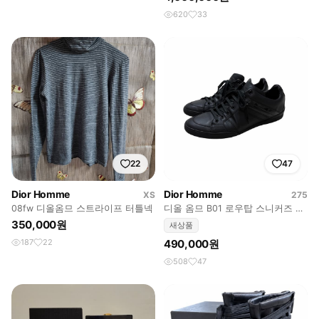
620
33
22
47
Dior Homme
Dior Homme
XS
275
08fw 디올옴므 스트라이프 터틀넥
디올 옴므 B01 로우탑 스니커즈 블
랙 42.5
350,000원
새상품
187
22
490,000원
508
47