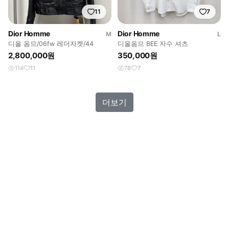
11
7
Dior Homme
Dior Homme
M
L
디올 옴므/06fw 레더자켓/44
디올옴므 BEE 자수 셔츠
2,800,000원
350,000원
114
11
78
7
더보기