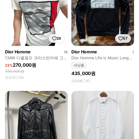
26
57
Dior Homme
Dior Homme
M
1
13AW 디올옴므 크리스반아쉐 그래
Dior Homme Life is Music Long
픽 반팔 티셔츠
sleeve
270,000원
23%
새상품
350,000원
435,000원
572
26
508
57