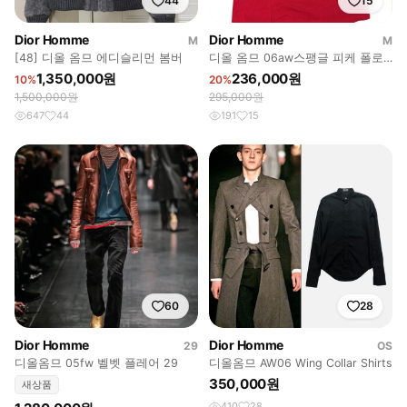
44
15
Dior Homme
Dior Homme
M
M
[48] 디올 옴므 에디슬리먼 봄버
디올 옴므 06aw스팽글 피케 폴로
셔츠 레드
1,350,000원
236,000원
10%
20%
1,500,000원
295,000원
647
44
191
15
60
28
Dior Homme
Dior Homme
29
OS
디올옴므 05fw 벨벳 플레어 29
디올옴므 AW06 Wing Collar Shirts
350,000원
새상품
410
28