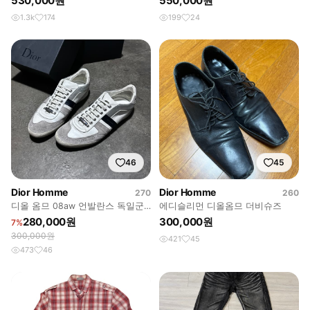
530,000원
550,000원
1.3k
174
199
24
46
45
Dior Homme
Dior Homme
270
260
디올 옴므 08aw 언발란스 독일군
에디슬리먼 디올옴므 더비슈즈
스니커즈
280,000원
300,000원
7%
300,000원
421
45
473
46