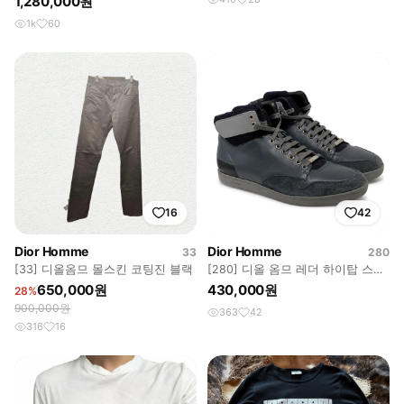
1,280,000원
1k
60
16
42
Dior Homme
Dior Homme
33
280
[33] 디올옴므 몰스킨 코팅진 블랙
[280] 디올 옴므 레더 하이탑 스니
커즈 네이비
650,000원
430,000원
28%
900,000원
363
42
316
16