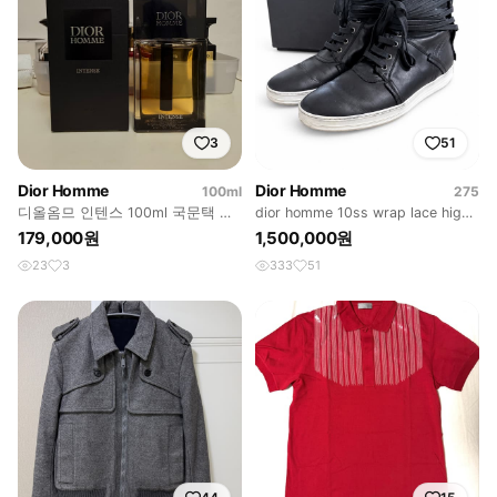
3
51
Dior Homme
Dior Homme
100ml
275
디올옴므 인텐스 100ml 국문택 시
dior homme 10ss wrap lace high
향만해본 제품
top
179,000원
1,500,000원
23
3
333
51