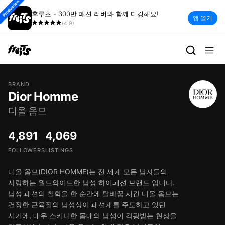
Production
후루츠 - 300만 패션 러버와 함께 디깅해요!
앱 열기
(4.9)
BRAND
Dior Homme
디올 옴므
4,891
4,069
FOLLOWERS
LISTINGS
디올 옴므(DIOR HOMME)는 전 세계 모든 남자들의
사랑하는 월드와이드한 남성 하이패션 브랜드 입니다.
남성 패션의 철학을 한 순간에 탈바꿈 시킨 디올 옴므는
건장한 근육질의 남성상이 패션계를 주도하고 있던
시기에, 매우 스키니한 몸매의 남성이 각광받는 현상을