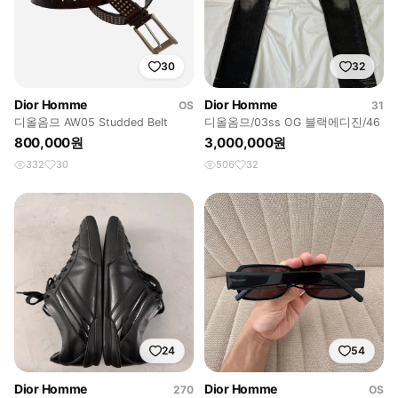
30
32
Dior Homme
Dior Homme
OS
31
디올옴므 AW05 Studded Belt
디올옴므/03ss OG 블랙에디진/46
800,000원
3,000,000원
332
30
506
32
24
54
Dior Homme
Dior Homme
270
OS