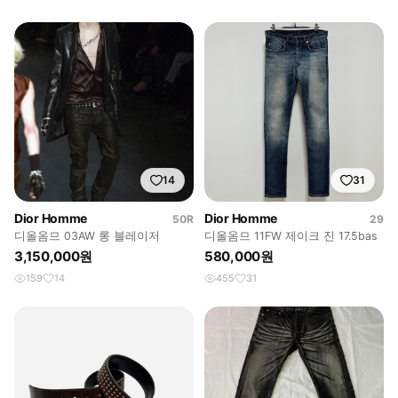
14
31
Dior Homme
Dior Homme
50R
29
디올옴므 03AW 롱 블레이저
디올옴므 11FW 제이크 진 17.5bas
3,150,000원
580,000원
159
14
455
31