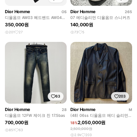
Dior Homme
Dior Homme
OS
265
디올옴므 AW03 헤드밴드 AW04
07 에디슬리먼 디올옴므 스니커즈
비니
350,000원
140,000원
201
27
73
5
63
203
Dior Homme
Dior Homme
28
M
디올옴므 12FW 제이크 진 17.5bas
(48) 06ss 디올옴므 에디 슬리먼
레더 블레이저
700,000원
2,050,000원
18%
2,500,000원
851
63
2.9k
203