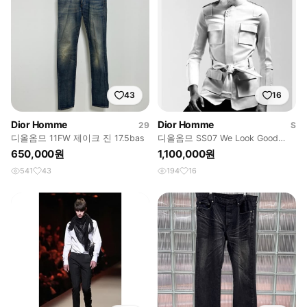
43
16
Dior Homme
Dior Homme
29
S
디올옴므 11FW 제이크 진 17.5bas
디올옴므 SS07 We Look Good
Together 사파리 자켓
650,000원
1,100,000원
541
43
194
16