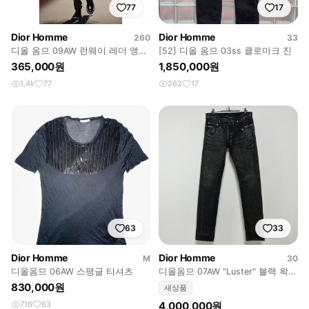
77
17
Dior Homme
Dior Homme
260
33
디올 옴므 09AW 런웨이 레더 앵클
[52] 디올 옴므 03ss 클로마크 진
와이어 부츠
365,000원
1,850,000원
1.4k
77
262
17
63
33
Dior Homme
Dior Homme
M
30
디올옴므 06AW 스팽글 티셔츠
디올옴므 07AW "Luster" 블랙 왁스
코팅진 블왁코
830,000원
새상품
716
63
4,000,000원