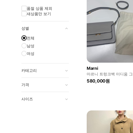
품절 상품 제외
새상품만 보기
성별
전체
남성
여성
Marni
카테고리
마르니 트렁크백 미디움 
580,000원
가격
사이즈