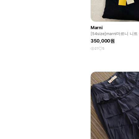
Marni
[54size]marni마르니 니트
350,000원
21
5