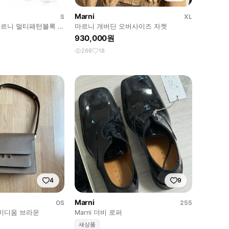
Marni
S
XL
 마르니 멀티패턴블록 셔
마르니 개버딘 오버사이즈 자켓
트 S
930,000원
266
18
4
9
Marni
OS
255
미디움 브라운
Marni 더비 로퍼
새상품