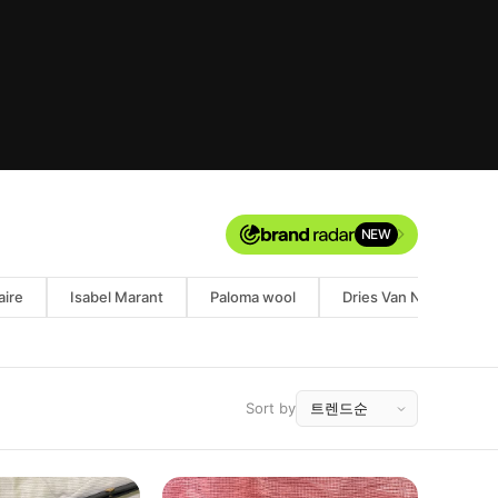
NEW
ire
Isabel Marant
Paloma wool
Dries Van Noten
Sort by