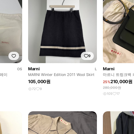
9
Marni
Marni
OS
L
그레이
MARNI Winter Edition 2011 Wool Skirt
마르니 트렁크백 
105,000원
210,000원
25%
280,000원
72
9
105
17