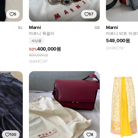
5
57
Marni
Marni
XL
OS
마르니 목걸이
마르니 비트 아코
549,000원
새상품
400,000원
139
12
50%
800,000원
643
57
100
8