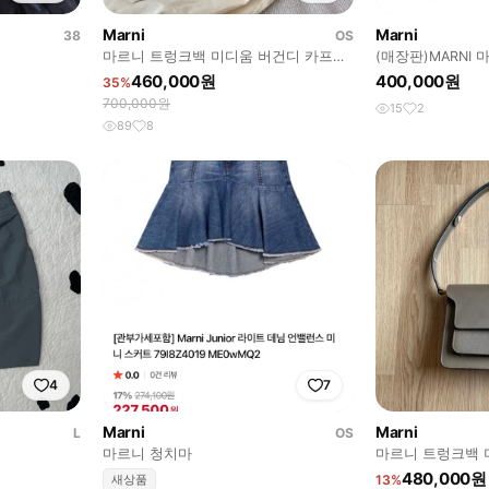
Marni
Marni
38
OS
마르니 트렁크백 미디움 버건디 카프스
(매장판)MARNI
킨 (3회 착용)
링 엑센트 롱 스커
460,000원
400,000원
35%
700,000원
15
2
89
8
4
7
Marni
Marni
L
OS
마르니 청치마
마르니 트렁크백 
480,000원
새상품
13%