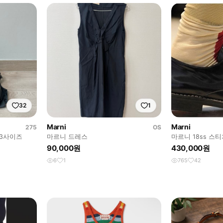
32
1
Marni
Marni
275
OS
43사이즈
마르니 드레스
마르니 18ss 스
90,000원
430,000원
6
1
765
42