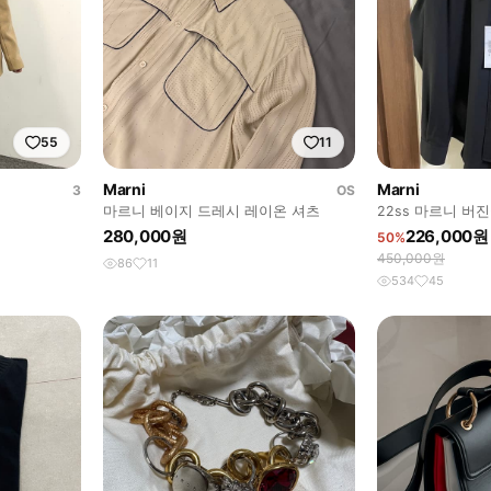
55
11
Marni
Marni
3
OS
마르니 베이지 드레시 레이온 셔츠
22ss 마르니 버진
280,000원
226,000원
50%
450,000원
86
11
534
45