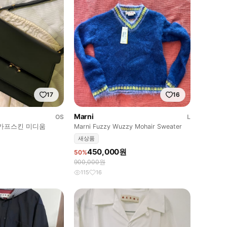
17
16
Marni
OS
L
카프스킨 미디움
Marni Fuzzy Wuzzy Mohair Sweater
새상품
450,000원
50%
900,000원
115
16