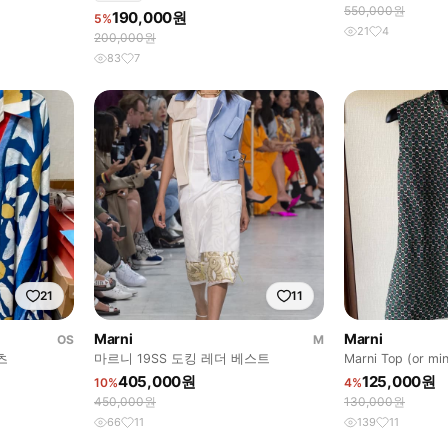
550,000원
190,000원
5%
21
4
200,000원
83
7
21
11
Marni
Marni
OS
M
츠
마르니 19SS 도킹 레더 베스트
Marni Top (or min
405,000원
125,000원
10%
4%
450,000원
130,000원
66
11
139
11