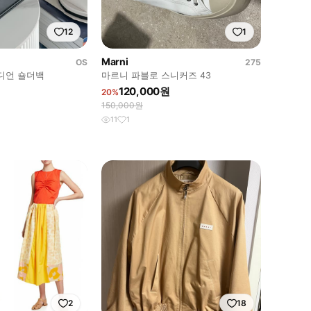
12
1
Marni
OS
275
디언 숄더백
마르니 파블로 스니커즈 43
120,000원
20%
150,000원
11
1
2
18