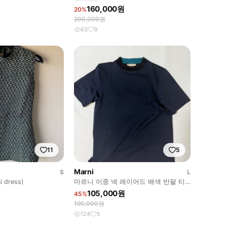
160,000원
20%
200,000원
63
9
11
5
Marni
S
L
i dress)
마르니 이중 넥 레이어드 배색 반팔 티
셔츠
105,000원
45%
190,000원
124
5