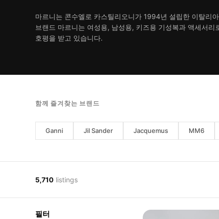
마르니는 콘수엘로 카스틸리오니가 1994년 설립한 이탈리아
브랜드 마르니는 여성용, 남성용, 키즈용 기성복과 액세서리
호평을 받고 있습니다.
함께 즐겨찾는 브랜드
Ganni
Jil Sander
Jacquemus
MM6
5,710
listings
필터