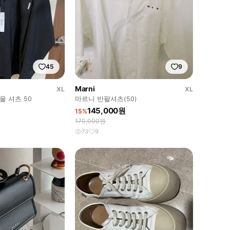
45
9
Marni
XL
XL
울 셔츠 50
마르니 반팔셔츠(50)
145,000원
15%
170,000원
73
9