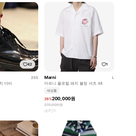
42
1
Marni
255
L
티치 더비
마르니 플로럴 패치 볼링 셔츠 48
새상품
200,000원
26%
270,000원
7
1