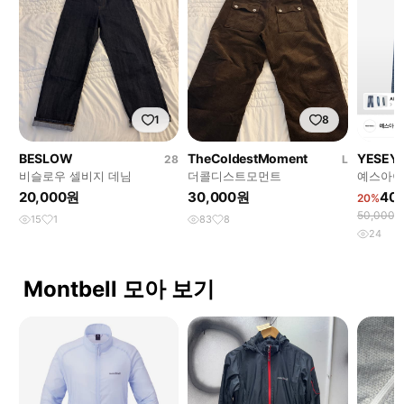
1
8
BESLOW
TheColdestMoment
YESEY
28
L
비슬로우 셀비지 데님
더콜디스트모먼트
예스아이씨 
Pants Li
20,000원
30,000원
40
20%
50,000
15
1
83
8
24
Montbell 모아 보기