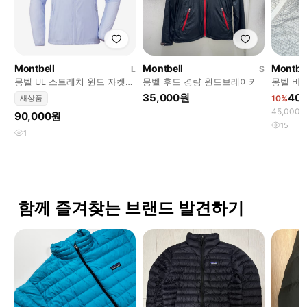
Montbell
Montbell
Montbel
L
S
몽벨 UL 스트레치 윈드 자켓
몽벨 후드 경량 윈드브레이커
몽벨 바
바람막이 여성
35,000원
40
새상품
10%
45,000
90,000원
15
1
함께 즐겨찾는 브랜드 발견하기