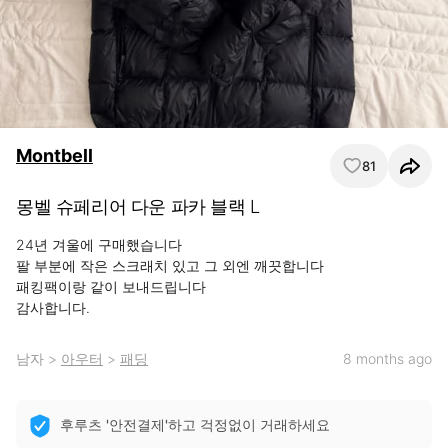
Montbell
81
몽벨 슈페리어 다운 파카 블랙 L
24년 겨울에 구매했습니다

팔 부분에 작은 스크래치 있고 그 외엔 깨끗합니다

패킹팩이랑 같이 보내드립니다

감사합니다.
남자
>
아우터
>
패딩
8 months ago
후루츠 '안전결제'하고 걱정없이 거래하세요