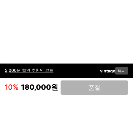
5,000원 할인 추천인 코드
vintage
복사
이용약관
고객센터
판매
개인정보 처리방침
사업자 정보
다운로드
인스타그램
페이스북
10
%
180,000원
품절
(주)후루츠패밀리컴퍼니 · 대표이사 이재범 / 소재지: 서울특별시 용산구 한강대
로 328, 201호 / 사업자 등록번호: 755-86-01442
사업자 정보확인
통신판매업
신고: 2019-서울용산-0723 호 / 고객센터: 070-4466-3377 / 고객센터 문의는
후루츠 앱 다운로드 후 문의가능합니다 /
support@fruitsfamily.com
Copyright © FruitsFamily Company Inc. All right reserved