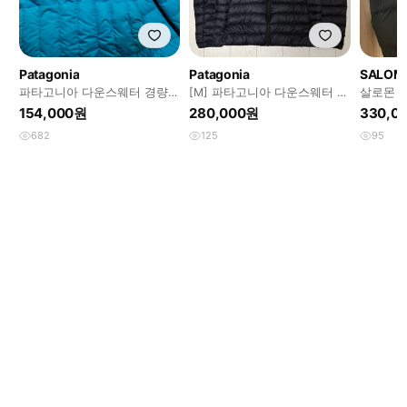
Patagonia
Patagonia
SALOM
파타고니아 다운스웨터 경량패
[M] 파타고니아 다운스웨터 패
살로몬 컨
딩
딩
154,000원
280,000원
330,0
682
125
95