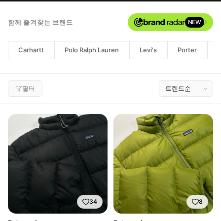
함께 즐겨찾는 브랜드
NEW
Carhartt
Polo Ralph Lauren
Levi's
Porter
M
필터
34
8