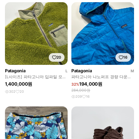
20
16
Patagonia
Patagonia
L
M
[L사이즈] 파타고니아 딥파일 모스
파타고니아 나노퍼프 경량 다운패
그린
딩 후디
1,400,000원
194,000원
32%
284,000원
302
20
209
16