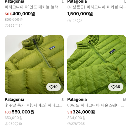
Patagonia
Patagonia
L
L
파티고니아 02연도 패커블 블랙 다
(새상품급) 파타고니아 패커블 다
운 패딩
운 그린 L
400,000원
1,500,000원
50%
800,000원
128
8
365
34
10
35
Patagonia
Patagonia
S
M
☀️주말 특가 ☀️[S사이즈] 파타고니
08년도 파타고니아 다운스웨터 다
아 패커블 다운 그린
운 경량패딩
550,000원
324,000원
16%
3%
650,000원
334,000원
250
10
276
35