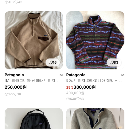
402
43
16
83
Patagonia
Patagonia
M
M
[M] 파타고니아 신칠라 빈티지 크
90s 빈티지 파타고니아 집업 신칠
림 브라운
라 usa sacajawea
250,000원
300,000원
25%
400,000원
122
16
630
83