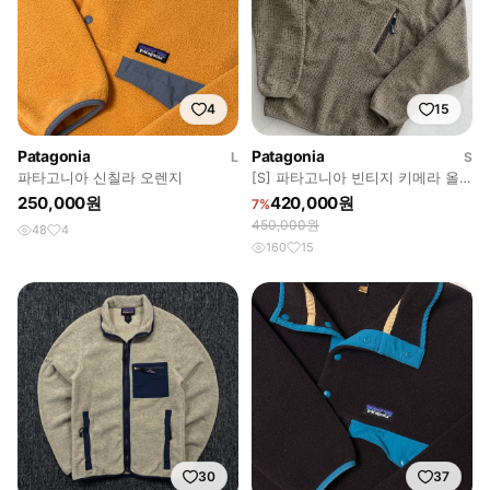
4
15
Patagonia
Patagonia
L
S
파타고니아 신칠라 오렌지
[S] 파타고니아 빈티지 키메라 올
리브
250,000원
420,000원
7%
450,000원
48
4
160
15
30
37