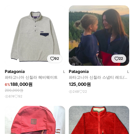
92
22
Patagonia
Patagonia
L
L
파타고니아 신칠라 헤비웨이트
파타고니아 신칠라 스냅티 레드/블
루 L 카일리 제너
188,000원
125,000원
6%
200,000원
248
22
874
92