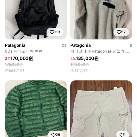
113
57
Patagonia
Patagonia
OS
S
0Os 파타고니아 백팩
파타고니아(Patagonia) 신칠라 풀
오버 그레이 S 사이즈
170,000원
135,000원
3%
4%
175,000원
140,000원
864
113
311
57
28
1