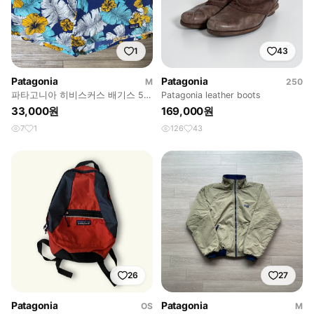
1
43
Patagonia
Patagonia
M
250
파타고니아 히비스커스 배기스 5인
Patagonia leather boots
치 쇼츠
33,000원
169,000원
7
1
126
43
26
27
Patagonia
Patagonia
OS
M