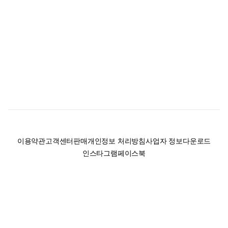
이용약관
고객센터
판매
개인정보 처리방침
사업자 정보
다운로드
인스타그램
페이스북
(주)후루츠패밀리컴퍼니 · 대표이사 이재범 / 소재지: 서울특별시 용산구 한강대
로 328, 201호 / 사업자 등록번호: 755-86-01442
사업자 정보확인
통신판매업
신고: 2019-서울용산-0723 호 / 고객센터: 070-4466-3377 / 고객센터 문의는
후루츠 앱 다운로드 후 문의가능합니다 /
support@fruitsfamily.com
Copyright © FruitsFamily Company Inc. All right reserved