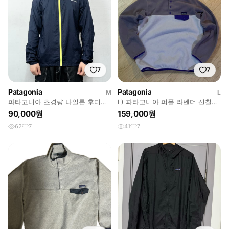
7
7
Patagonia
Patagonia
M
L
파타고니아 초경량 나일론 후디니
L) 파타고니아 퍼플 라벤더 신칠라
바람막이 자켓
플리스
90,000원
159,000원
62
7
41
7