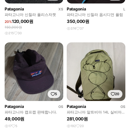
Patagonia
Patagonia
XS
L
파타고니아 신칠라 플리스자켓
파타고니아 신칠라 옵시디언 플럼
120,000원
350,000원
20%
150,000원
374
37
215
30
5
20
Patagonia
Patagonia
OS
OS
파타고니아 캡프캡 판매합니다.
파타고니아 알트비아 14L 실비아
그린
49,000원
281,000원
17
5
192
20