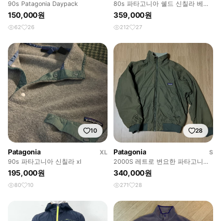
90s Patagonia Daypack
80s 파타고니아 쉘드 신칠라 베이
지 네이비 봄버 자켓 rare usa
150,000원
359,000원
62
26
212
27
10
28
Patagonia
Patagonia
XL
S
90s 파타고니아 신칠라 xl
2000S 레트로 변요한 파타고니아
쉘드 신칠라 자켓 판매합니다.
195,000원
340,000원
80
10
271
28