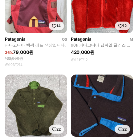
14
12
Patagonia
Patagonia
OS
M
파타고니아 백팩 레드 색상입니다.
90s 파타고니아 딥파일 플리스 가
디건 자켓
79,000원
420,000원
36%
122,000원
121
12
103
14
22
22