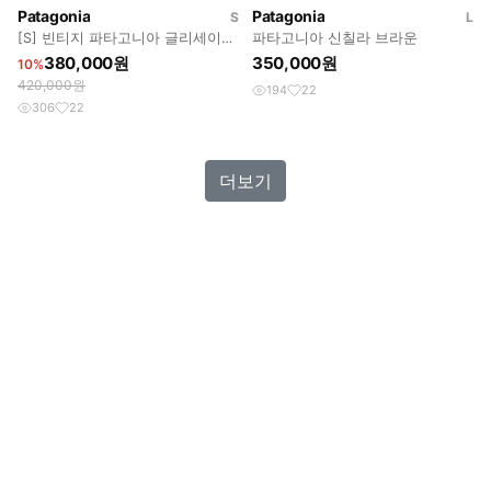
Patagonia
Patagonia
S
L
[S] 빈티지 파타고니아 글리세이드
파타고니아 신칠라 브라운
올리브
380,000원
350,000원
10%
420,000원
194
22
306
22
더보기