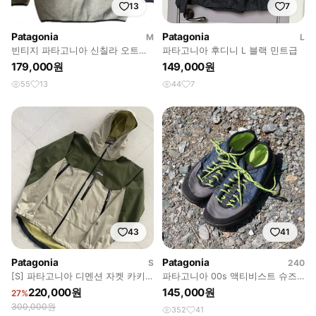
13
7
Patagonia
Patagonia
M
L
빈티지 파타고니아 신칠라 오트밀
파타고니아 후디니 L 블랙 민트급
M
179,000원
149,000원
55
13
44
7
43
41
Patagonia
Patagonia
S
240
[S] 파타고니아 디멘션 자켓 카키/
파타고니아 00s 액티비스트 슈즈
베이지
로우 Tide Teal
220,000원
145,000원
27%
300,000원
352
41