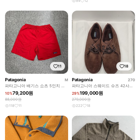
94
12
11
18
Patagonia
Patagonia
M
270
파타고니아 배기스 쇼츠 5인치 레
파타고니아 스웨이드 슈즈 42사이
드 M
즈
79,200원
199,000원
10%
29%
88,000원
279,000원
118
11
222
18