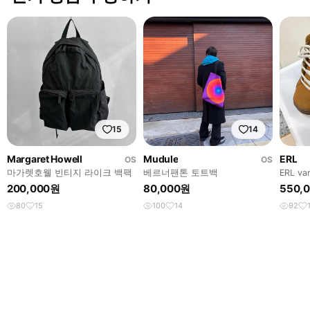
15
14
Margaret Howell
Mudule
ERL
OS
OS
마가렛호웰 빈티지 라이크 백팩
베르너팬톤 토트백
ERL v
200,000원
80,000원
550,
80
15
100
14
92