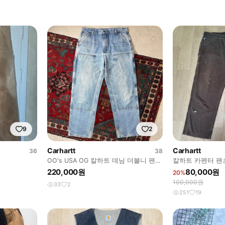
9
2
Carhartt
Carhartt
36
38
OO's USA OG 칼하트 데님 더블니 팬츠
칼하트 카펜터 팬츠 
칼하트 B73 썩블니
220,000원
80,000원
20%
100,000원
33
2
251
19