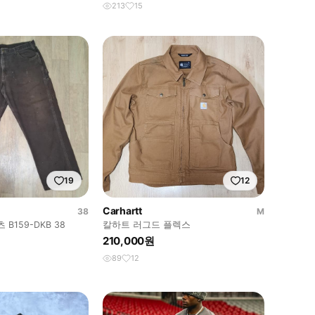
213
15
19
12
Carhartt
38
M
B159-DKB 38
칼하트 러그드 플렉스
210,000원
89
12