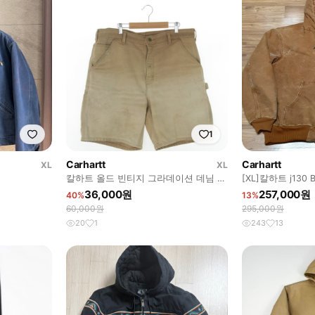
1
Carhartt
Carhartt
XL
XL
칼하트 올드 빈티지 그라데이션 데님 반
[XL]칼하트 j13
바지
자켓
36,000원
257,000원
40%
13%
60,000원
295,000원
20
1
243
13