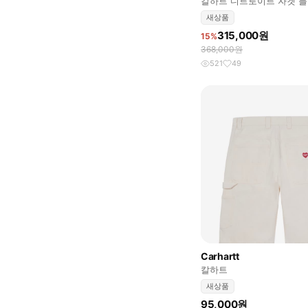
칼하트 디트로이트 자켓 블
먼 M
새상품
315,000원
15%
368,000원
521
49
Carhartt
칼하트
새상품
95,000원