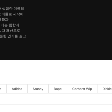
트가 설립한 미국의
오버롤로 시작해
대공황과
대에는 힙합과
브컬처 패션으로
준한 인기를 끌고
a
Adidas
Stussy
Bape
Carhartt Wip
Dickie