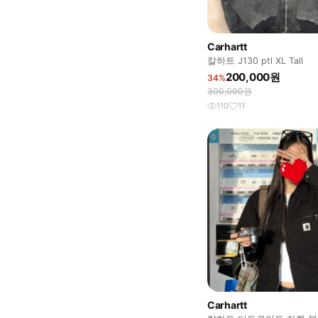
Carhartt
칼하트 J130 ptl XL Tall
200,000원
34%
300,000원
110
11
Carhartt