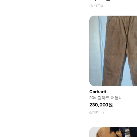
21
3
Carhartt
90s 칼하트 더블니
230,000원
101
9