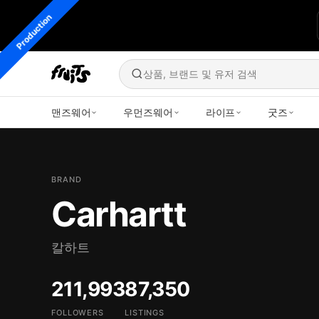
Production
상품, 브랜드 및 유저 검색
맨즈웨어
우먼즈웨어
라이프
굿즈
BRAND
Carhartt
칼하트
211,993
87,350
FOLLOWERS
LISTINGS