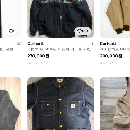
9
189
Carhartt
Carhartt
32
L
 데님 팬츠
[L]칼하트 50주년 아즈텍 액티브 자켓
90s 칼하트 OG
켓 M
270,000원
200,000원
1.3k
189
76
7