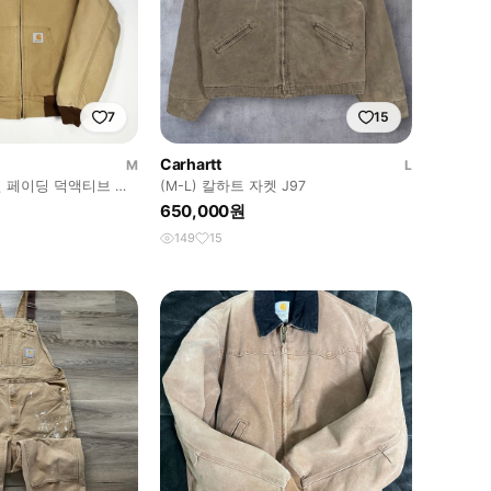
7
15
Carhartt
M
L
 썬 페이딩 덕액티브 자
(M-L) 칼하트 자켓 J97
650,000원
149
15