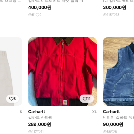
랙 스프링 우
칼하트 디트로이트 자켓 블랙 m
[L] 칼하트 액티브 J
400,000원
300,000원
51
2
115
13
3
11
Carhartt
Carhartt
S
XL
칼하트 산타페
빈티지 칼하트 워크
MDT
289,000원
90,000원
117
11
86
6