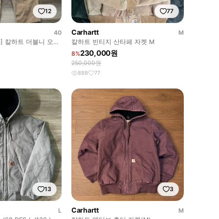
12
77
Carhartt
40
M
t OG] 칼하트 더블니 오버
칼하트 빈티지 산타페 자켓 M
230,000원
8%
250,000원
888
77
13
3
Carhartt
L
M