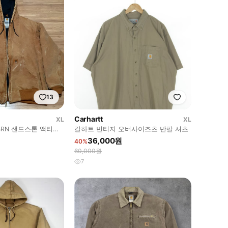
13
Carhartt
XL
XL
0 BRN 샌드스톤 액티브
칼하트 빈티지 오버사이즈츠 반팔 셔츠
36,000원
40%
60,000원
7