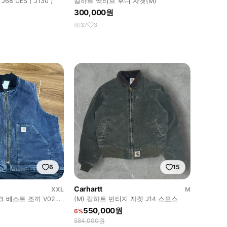
68 DES ( J130 )
칼하트 액티브 후디 자켓(M)
300,000원
37
3
6
15
Carhartt
XXL
M
 베스트 조끼 V02
(M) 칼하트 빈티지 자켓 J14 스모스
550,000원
6%
584,000원