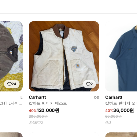
24
2
Carhartt
Carhartt
L
OS
CHT L사이즈
칼하트 빈티지 베스트
120,000원
36,000원
40%
40%
200,000원
60,000원
36
2
3