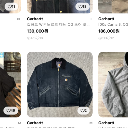
11
18
Carhartt
Carhartt
XL
L
칼하트 WIP 노르코 데님 OG 초어 코트
[00s Carhart
블루 원 워시 - 스프링
롤 40x32
130,000원
186,000원
176
18
113
12
49
2
Carhartt
Carhartt
M
M