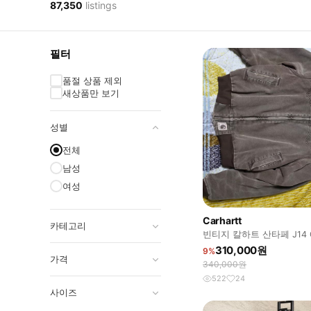
87,350
listings
필터
품절 상품 제외
새상품만 보기
성별
전체
남성
여성
Carhartt
카테고리
빈티지 칼하트 산타페 J14 
판매
310,000원
9%
가격
340,000원
522
24
사이즈