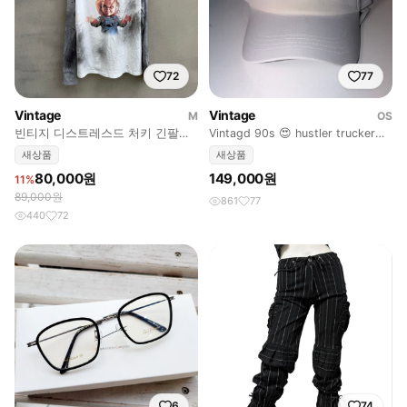
72
77
Vintage
Vintage
M
OS
빈티지 디스트레스드 처키 긴팔티
Vintagd 90s 😍 hustler trucker
셔츠
pornstar
새상품
새상품
80,000원
149,000원
11%
89,000원
861
77
440
72
6
74