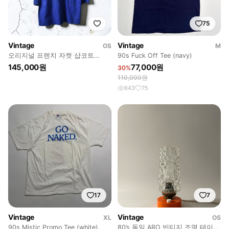
75
Vintage
Vintage
OS
M
오리지널 프렌치 자켓 샵코트
90s Fuck Off Tee (navy)
M0896
145,000원
77,000원
30%
110,000원
643
75
17
7
Vintage
Vintage
XL
OS
90s Mistic Promo Tee (white)
80’s 독일 ARO 빈티지 조명 테이블