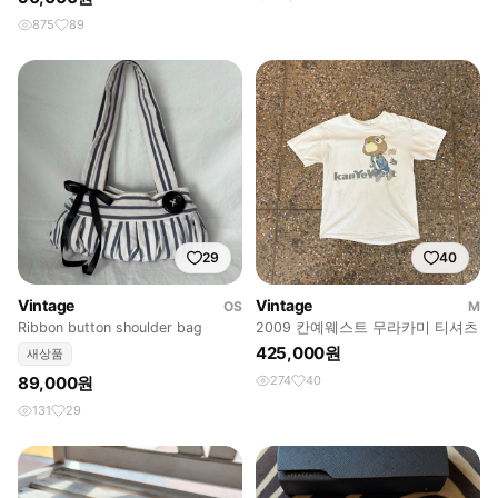
875
89
29
40
Vintage
Vintage
OS
M
Ribbon button shoulder bag
2009 칸예웨스트 무라카미 티셔츠
425,000원
새상품
89,000원
274
40
131
29