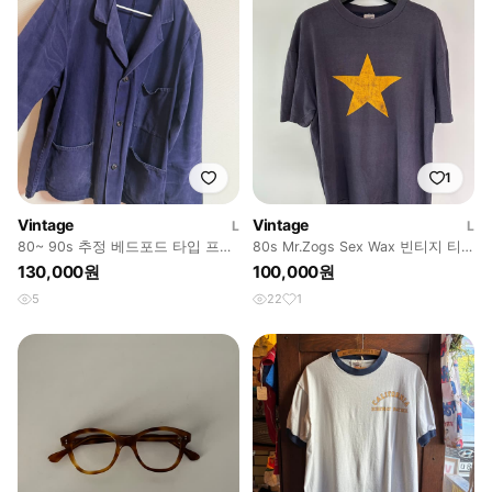
1
Vintage
Vintage
L
L
80~ 90s 추정 베드포드 타입 프렌
80s Mr.Zogs Sex Wax 빈티지 티
치 워크자켓
셔츠
130,000원
100,000원
5
22
1