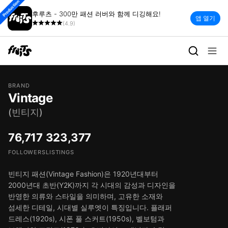
Production
후루츠 - 300만 패션 러버와 함께 디깅해요!
앱 열기
(4.9)
BRAND
Vintage
(빈티지)
76,717
323,377
FOLLOWERS
LISTINGS
빈티지 패션(Vintage Fashion)은 1920년대부터
2000년대 초반(Y2K)까지 각 시대의 감성과 디자인을
반영한 의류와 스타일을 의미하며, 고유한 소재와
섬세한 디테일, 시대별 실루엣이 특징입니다. 플래퍼
드레스(1920s), 시폰 풀 스커트(1950s), 벨보텀과