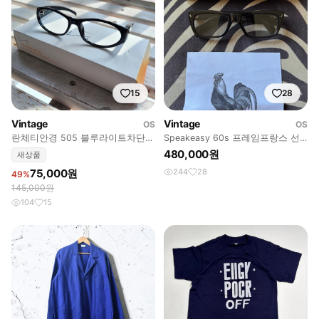
15
28
Vintage
Vintage
OS
OS
란체티안경 505 블루라이트차단
Speakeasy 60s 프레임프랑스 선
(+체인지 칼라기능)
글라스
480,000원
새상품
75,000원
244
28
49%
145,000원
104
15