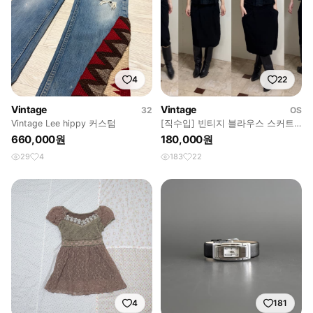
4
22
Vintage
Vintage
32
OS
Vintage Lee hippy 커스텀
[직수입] 빈티지 블라우스 스커트
세트
660,000원
180,000원
29
4
183
22
4
181