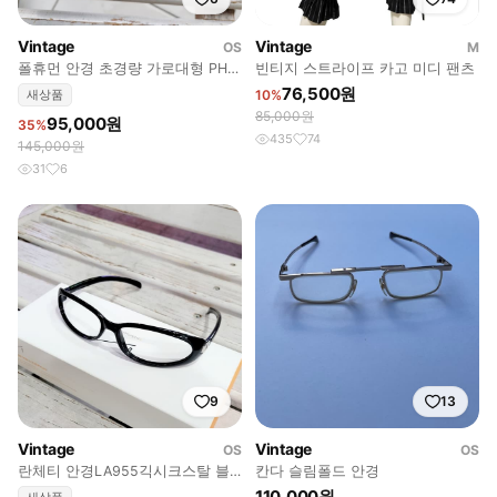
Vintage
Vintage
OS
M
폴휴먼 안경 초경량 가로대형 PHP-
빈티지 스트라이프 카고 미디 팬츠
5276D
76,500원
새상품
10%
85,000원
95,000원
35%
435
74
145,000원
31
6
9
13
Vintage
Vintage
OS
OS
란체티 안경LA955긱시크스탈 블
칸다 슬림폴드 안경
루라이트차단(+체인지 변색렌즈포
110,000원