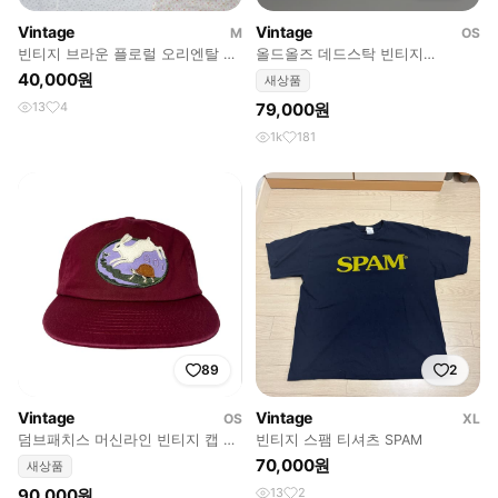
Vintage
Vintage
M
OS
빈티지 브라운 플로럴 오리엔탈 페
올드올즈 데드스탁 빈티지
어리 오프숄더 탑
LOSTOM 볼드 스퀘어 가죽 시계
40,000원
새상품
(S)
13
4
79,000원
1k
181
89
2
Vintage
Vintage
OS
XL
덤브패치스 머신라인 빈티지 캡 모
빈티지 스팸 티셔츠 SPAM
자 5패널/6패널 (구매전 문의)
70,000원
새상품
90,000원
13
2