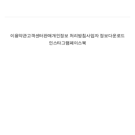
이용약관
고객센터
판매
개인정보 처리방침
사업자 정보
다운로드
인스타그램
페이스북
(주)후루츠패밀리컴퍼니 · 대표이사 이재범 / 소재지: 서울특별시 용산구 한강대
로 328, 201호 / 사업자 등록번호: 755-86-01442
사업자 정보확인
통신판매업
신고: 2019-서울용산-0723 호 / 고객센터: 070-4466-3377 / 고객센터 문의는
후루츠 앱 다운로드 후 문의가능합니다 /
support@fruitsfamily.com
Copyright © FruitsFamily Company Inc. All right reserved
후루츠패밀리(주)는 통신판매중개자로서 거래 당사자가 아닙니다. 상품, 상품정
보, 거래에 관한 의무와 책임은 각 판매자에게 있으며, 후루츠패밀리(주)는 원칙
적으로 판매 회원과 구매 회원 간의 거래에 대하여 책임을 지지 않습니다. 다만,
후루츠패밀리에서 직접 판매하는 상품에 대한 책임은 후루츠패밀리(주)에 있습
니다.