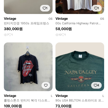
1
1
Vintage
Vintage
OS
OS
빈티지안경 1950s 프레임프랑스
00s California Highway Patrol
Ringer Tee
380,000원
58,000원
7
1
10
1
4
Vintage
Vintage
L
L
롤링스톤즈 빈티지 복각 디스트로
90s USA BELTON 스트라이프 프
이드 티셔츠 L
린팅 티셔츠 L
109,000원
73,000원