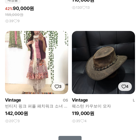
새상품
함)
90,000원
130
13
42%
155,000원
39
9
3
4
Vintage
Vintage
OS
L
빈티지 핑크 퍼플 패치워크 소녀 하
웨스턴 카우보이 모자
구미 코디 세트
142,000원
119,000원
20
3
35
4