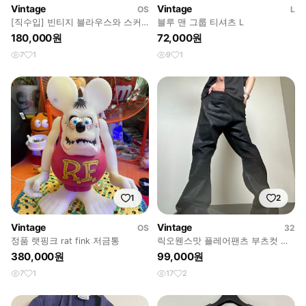
Vintage
Vintage
OS
L
[직수입] 빈티지 블라우스와 스커
블루 맨 그룹 티셔츠 L
트
180,000원
72,000원
7
1
9
1
1
2
Vintage
Vintage
OS
32
정품 랫핑크 rat fink 저금통
릭오웬스맛 플레어팬츠 부츠컷 블
랙
380,000원
99,000원
7
1
17
2