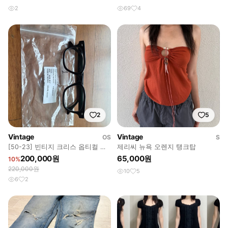
2
69
4
2
5
Vintage
Vintage
OS
S
[50-23] 빈티지 크리스 옵티컬 양
제리씨 뉴욕 오렌지 탱크탑
크 YANK 블랙 안경
200,000원
65,000원
10%
220,000원
10
5
6
2