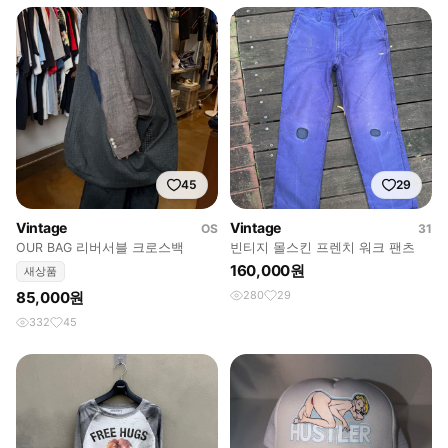
45
29
Vintage
Vintage
OS
31
OUR BAG 리버서블 크로스백
빈티지 몰스킨 프렌치 워크 팬츠
160,000원
새상품
85,000원
280
29
332
45