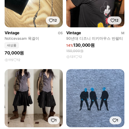
12
12
Vintage
Vintage
OS
M
Noticevasam 목걸이
90년대 디즈니 미키마우스 반팔티
130,000원
새상품
14%
150,000원
70,000원
131
12
115
12
1
1