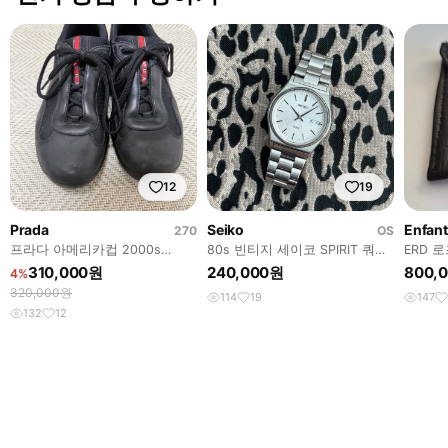
12
19
Prada
Seiko
270
OS
프라다 아메리카컵 2000s
80s 빈티지 세이코 SPIRIT 쿼츠
ERD 
vintage 270
눈꽃 다이얼
310,000원
240,000원
800,
4%
320,000원
114
19
147
132
12